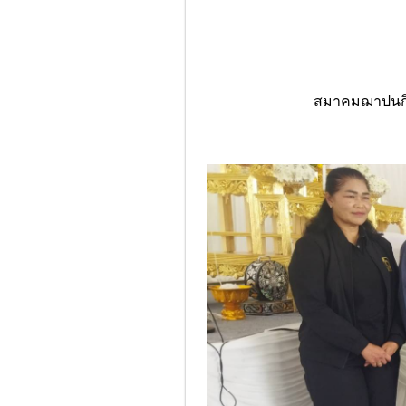
สมาคมฌาปนกิจ