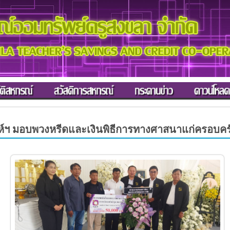
 มอบพวงหรีดและเงินพิธีการทางศาสนาแก่ครอบครัวส