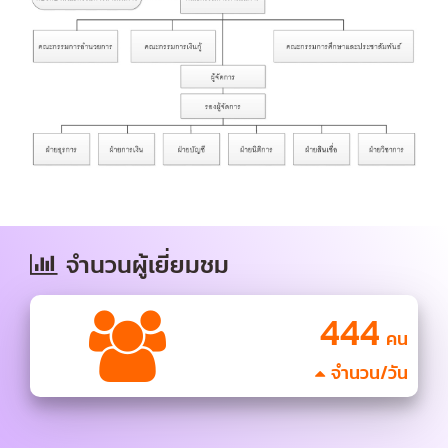
จำนวนผู้เยี่ยมชม
444
คน
จำนวน/วัน